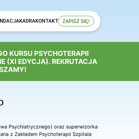
ZAPISZ SIĘ!
NDACJA
KADRA
KONTAKT
GO KURSU PSYCHOTERAPII
 (XI EDYCJA). REKRUTACJA
ASZAMY!
o
ystwa Psychiatrycznego) oraz superwizorka
zana z Zakładem Psychoterapii Szpitala