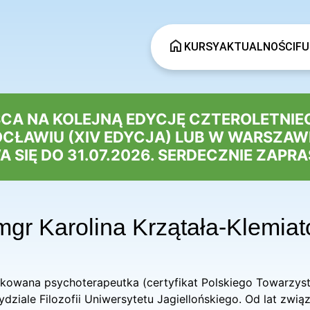
KURSY
AKTUALNOŚCI
FU
SCA NA KOLEJNĄ EDYCJĘ CZTEROLETNIE
AWIU (XIV EDYCJA) LUB W WARSZAWIE
 SIĘ DO 31.07.2026. SERDECZNIE ZAPR
mgr Karolina Krzątała-Klemiat
tyfikowana psychoterapeutka (certyfikat Polskiego Towarz
dziale Filozofii Uniwersytetu Jagiellońskiego. Od lat zwią