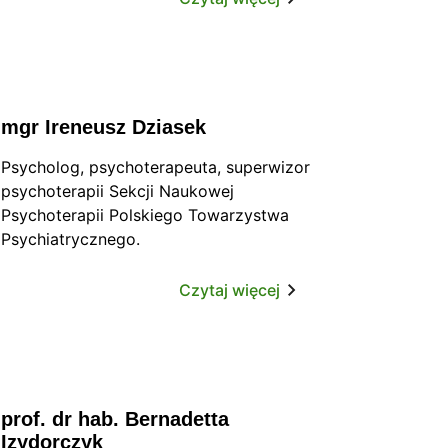
szkoleniowej w placówkach akademickich
i prywatnych, pracując z pacjentami
indywidualnymi i grupami. Prowadzi
superwizję indywidualną, grupową i
zespołów klinicznych.
mgr Ireneusz Dziasek
Psycholog, psychoterapeuta, superwizor
psychoterapii Sekcji Naukowej
Psychoterapii Polskiego Towarzystwa
Psychiatrycznego.
Czytaj więcej
prof. dr hab. Bernadetta
Izydorczyk