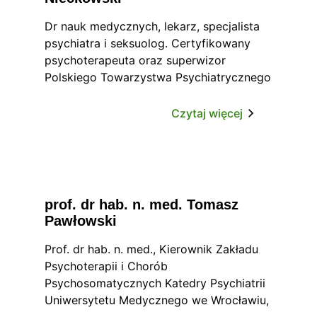
zawodowe zdobywała m.in. w poradni
psychologiczno-pedagogicznej, szkole,
Dr nauk medycznych, lekarz, specjalista
ośrodku leczenia uzależnień, ośrodku
psychiatra i seksuolog. Certyfikowany
rehabilitacji medycznej.
psychoterapeuta oraz superwizor
Współzałożycielka Ośrodka Terapii
Polskiego Towarzystwa Psychiatrycznego
Poznawczo-Behawioralnej MENSANA Sp.
oraz Polskiego Towarzystwa
z o.o. Wykładowca NODN Mensana oraz
Seksuologicznego, a także
Czytaj więcej
szkół psychoterapii, m.in. szkoły
psychoanalityk jungowski (IM IAAP).
psychoterapii poznawczo-behawioralnej
CTS Tercognitiva. Od 2008 r.
współpracuje z Domami dla Dzieci
Towarzystwa „Nasz Dom”. Prowadzi
prof. dr hab. n. med. Tomasz
grupy wsparcia dla pedagogów i
Pawłowski
wychowawców. Swoją pracę poddaje
regularnej superwizji.
Prof. dr hab. n. med., Kierownik Zakładu
Psychoterapii i Chorób
Psychosomatycznych Katedry Psychiatrii
Uniwersytetu Medycznego we Wrocławiu,