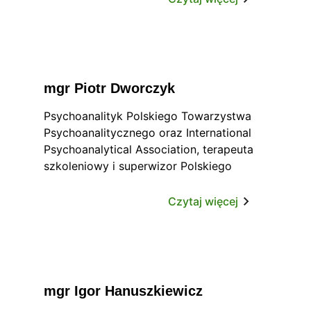
oraz superwizorka - aplikantka SNP PTP
(2020 r.). Sekretarz redakcji kwartalnika
„Psychoterapia”. W latach 2022-2025
zastępczyni przewodniczącego Komisji
Rewizyjnej Sekcji Naukowej Psychoterapii
mgr Piotr Dworczyk
PTP.
Psychoanalityk Polskiego Towarzystwa
Psychoanalitycznego oraz International
Psychoanalytical Association, terapeuta
szkoleniowy i superwizor Polskiego
Towarzystwa Psychoterapii
Psychoanalitycznej. W latach 2007 - 2014
Czytaj więcej
pracował w Zarządzie PTPP, przy czym w
latach 2011-2014 sprawował funkcję
prezesa Polskiego Towarzystwa
Psychoterapii Psychoanalitycznej. W
ramach Towarzystwa
mgr Igor Hanuszkiewicz
Psychoanalitycznego w okresie 2017 –