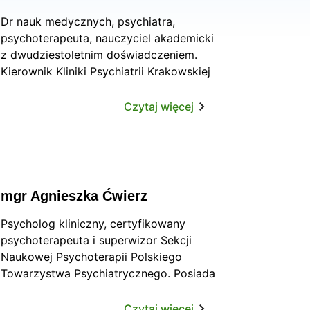
Dr nauk medycznych, psychiatra,
psychoterapeuta, nauczyciel akademicki
z dwudziestoletnim doświadczeniem.
Kierownik Kliniki Psychiatrii Krakowskiej
Akademii im. A.F. Modrzewskiego
oraz Ośrodka Edukacji, Badań i Rozwoju
Czytaj więcej
Szpitala im. J. Babińskiego w
Krakowie. Autor wielu prac naukowych.
Aktualny przewodniczący Polsko -
Niemieckiego Towarzystwa Zdrowia
Psychicznego, członek Zarządu
mgr Agnieszka Ćwierz
Głównego Polskiego Towarzystwa
Psychiatrycznego.
Psycholog kliniczny, certyfikowany
psychoterapeuta i superwizor Sekcji
Naukowej Psychoterapii Polskiego
Towarzystwa Psychiatrycznego. Posiada
wieloletnie doświadczenie pracy
klinicznej, psychoterapeutycznej oraz
Czytaj więcej