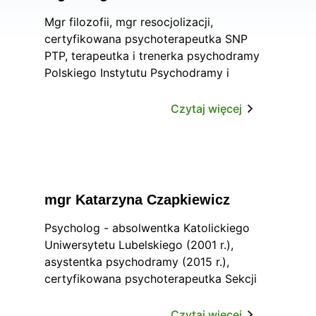
Mgr filozofii, mgr resocjolizacji,
certyfikowana psychoterapeutka SNP
PTP, terapeutka i trenerka psychodramy
Polskiego Instytutu Psychodramy i
Psychodrama Association for Europe,
certyfikowana specjalistka terapii
Czytaj więcej
środowiskowej.
mgr Katarzyna Czapkiewicz
Psycholog - absolwentka Katolickiego
Uniwersytetu Lubelskiego (2001 r.),
asystentka psychodramy (2015 r.),
certyfikowana psychoterapeutka Sekcji
Naukowej Psychoterapii Polskiego
Towarzystwa Psychiatrycznego (2016 r.)
Czytaj więcej