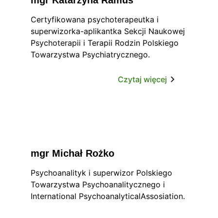
mgr Katarzyna Ramus
psychologii zachowań
autodestrukcyjnych.
Certyfikowana psychoterapeutka i
superwizorka-aplikantka Sekcji Naukowej
Psychoterapii i Terapii Rodzin Polskiego
Towarzystwa Psychiatrycznego.
Specjalistka psycholog kliniczny,
specjalistka psychoterapii dzieci i
Czytaj więcej
młodzieży, specjalistka terapii
środowiskowej PTP. Posiada wieloletnie
doświadczenie w pracy
psychoterapeutycznej, superwizyjnej i
szkoleniowej. Prowadzi terapie
indywidualne i grupowe dorosłych, dzieci
mgr Michał Rożko
i młodzieży oraz terapie rodzin i par.
Pracowała jako starszy asystent w
Psychoanalityk i superwizor Polskiego
Oddziale Klinicznym Dorosłych, Dzieci i
Towarzystwa Psychoanalitycznego i
Młodzieży Szpitala Uniwersyteckiego w
International PsychoanalyticalAssosiation.
Krakowie oraz w Krakowskim Instytucie