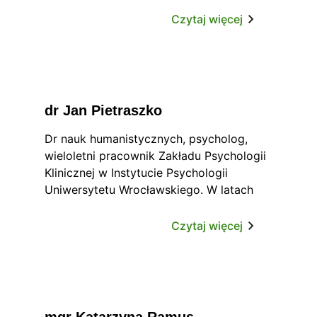
Koordynator Klinicznego Oddziału
Dziennego Leczenia Nerwic Kliniki
Czytaj więcej
Psychiatrii Uniwersyteckiego Szpitala
Klinicznego we Wrocławiu.
dr Jan Pietraszko
Dr nauk humanistycznych, psycholog,
wieloletni pracownik Zakładu Psychologii
Klinicznej w Instytucie Psychologii
Uniwersytetu Wrocławskiego. W latach
2000-2005 kierownik studiów
podyplomowych z psychologii klinicznej i
Czytaj więcej
edukacyjnej w Uniwersytecie Opolskim. W
Szkole Wyższej Psychologii Społecznej
(obecnie: Uniwersytecie SWPS) na
Wydziale Zamiejscowym we Wrocławiu
przez wiele lat kierował blokiem zajęć z