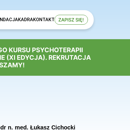
ZAPISZ SIĘ!
NDACJA
KADRA
KONTAKT
GO KURSU PSYCHOTERAPII
 (XI EDYCJA). REKRUTACJA
ASZAMY!
dr n. med. Łukasz Cichocki