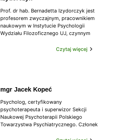
Prof. dr hab. Bernadetta Izydorczyk jest
profesorem zwyczajnym, pracownikiem
naukowym w Instytucie Psychologii
Wydziału Filozoficznego UJ, czynnym
zawodowo psychoterapeutą i
psychologiem klinicznym z praktyką
Czytaj więcej
kliniczną w opiece psychiatrycznej.
mgr Jacek Kopeć
Psycholog, certyfikowany
psychoterapeuta i superwizor Sekcji
Naukowej Psychoterapii Polskiego
Towarzystwa Psychiatrycznego. Członek
nadzwyczajny Polskiego Towarzystwa
Psychoterapii Psychoanalitycznej. Od