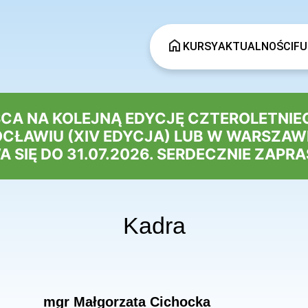
KURSY
AKTUALNOŚCI
FU
SCA NA KOLEJNĄ EDYCJĘ CZTEROLETNIE
AWIU (XIV EDYCJA) LUB W WARSZAWIE
 SIĘ DO 31.07.2026. SERDECZNIE ZAPR
Kadra
mgr Małgorzata Cichocka