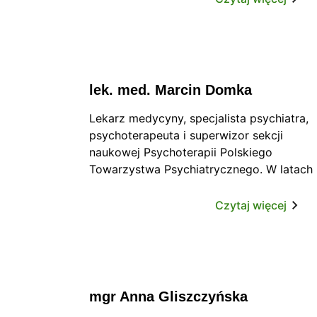
lek. med. Marcin Domka
Lekarz medycyny, specjalista psychiatra,
psychoterapeuta i superwizor sekcji
naukowej Psychoterapii Polskiego
Towarzystwa Psychiatrycznego. W latach
2015 2021 kierownik dziennego oddziału
Leczenia Zaburzeń Nerwicowych.
Czytaj więcej
Aktualnie prowadzi psychoterapię
indywidualną i grupową osób dorosłych z
zaburzeniami osobowości i zaburzeniami
nerwicowymi.
mgr Anna Gliszczyńska